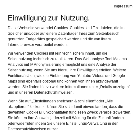
Städtische Museen
Impressum
Naviga
Landsberg am Lech
Einwilligung zur Nutzung.
Diese Webseite verwendet Cookies. Cookies sind Textdateien, die im
Speicher und/oder auf einem Datenträger Ihres zum Seitenbesuch
genutzten Endgerätes gespeichert werden und die von Ihrem
Internetbrowser verarbeitet werden.
Wir verwenden Cookies mit rein technischem Inhalt, um die
Seitennutzung technisch zu realisieren. Das Webanalyse-Tool Matomo
Analytics mit IP Anonymisierung ermöglicht uns eine Analyse der
Öffnungszeiten und Eintritt
Seitennutzung, wenn Sie uns hierzu Ihre Einwilligung erteilen. Weitere
Anfahrt
Funktionalitäten, wie die Einbindung von Youtube-Videos und Google
Maps sind ebenfalls optional und können von Ihnen aktiv gewählt
Kontakt
werden. Sie finden hierzu weitere Informationen unter „Details anzeigen“
und in
unseren Datenschutzhinweisen
.
Benutzungsantrag
Wenn Sie auf „Einstellungen speichern & schließen“ oder „Alle
Barrierefreiheit
akzeptieren“ klicken, erklären Sie sich damit einverstanden, dass die
gewählten Cookies/Funktionalitäten für diesen Zweck verarbeitet werden.
Sie können Ihre Auswahl jederzeit mit Wirkung für die Zukunft ändern
Barrierefreies Museum
oder widerrufen indem Sie unsere Einstellungs-Verwaltung in den
Datenschutzhinweisen nutzen.