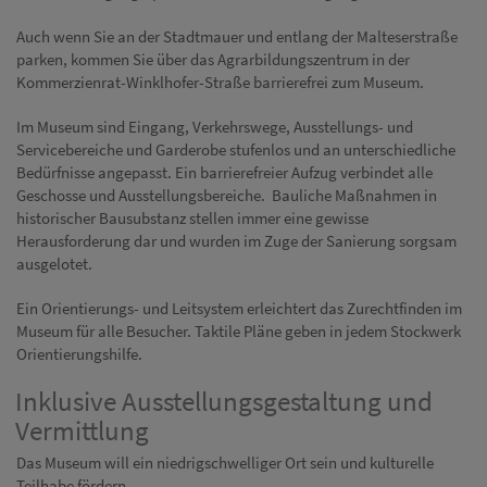
Diese Website nutzt Matomo Analytics für die Auswertung der
Seitenaufrufe als Statistik. Die hierdurch gespeicherten Daten werden
Auch wenn Sie an der Stadtmauer und entlang der Malteserstraße
ausschließlich auf unseren eigenen Servern gespeichert. Eine
parken, kommen Sie über das Agrarbildungszentrum in der
Übertragung an Dritte erfolgt nicht. Wir verwenden die Funktion
Kommerzienrat-Winklhofer-Straße barrierefrei zum Museum.
AnonymizeIP zur Anonymisierung Ihrer IP-Adresse, so dass diese gekürzt
wird und nicht mehr Ihrem Besuch auf unserer Internetseite zugeordnet
Im Museum sind Eingang, Verkehrswege, Ausstellungs- und
werden kann.
Servicebereiche und Garderobe stufenlos und an unterschiedliche
YouTube / Vimeo
Bedürfnisse angepasst. Ein barrierefreier Aufzug verbindet alle
Geschosse und Ausstellungsbereiche. Bauliche Maßnahmen in
Videos werden über die Plattformen YouTube oder Vimeo eingebunden.
historischer Bausubstanz stellen immer eine gewisse
Wir nutzen YouTube im erweiterten Datenschutzmodus. Dieser Modus
bewirkt laut YouTube, dass YouTube keine Informationen über die
Herausforderung dar und wurden im Zuge der Sanierung sorgsam
Besucher auf dieser Website speichert, bevor diese sich das Video
ausgelotet.
ansehen.
Ein Orientierungs- und Leitsystem erleichtert das Zurechtfinden im
Eingebundene Inhalte
Museum für alle Besucher. Taktile Pläne geben in jedem Stockwerk
Optional sind externe Inhalte auf den Seiten dieser Website
Orientierungshilfe.
eingebunden. Das können Kartendienste wie z.B. Google Maps sein
oder auch Anwendungen einer externen Website.
Inklusive Ausstellungsgestaltung und
Vermittlung
Das Museum will ein niedrigschwelliger Ort sein und kulturelle
Teilhabe fördern.